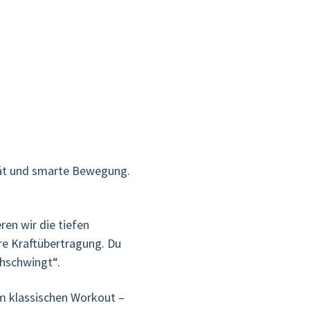
ität und smarte Bewegung. 
en wir die tiefen 
re Kraftübertragung. Du 
chschwingt“.
m klassischen Workout – 