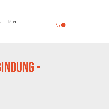
Anmelden
w
More
bindung -