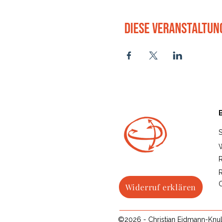
Diese Veranstaltun
R
O
Widerruf erklären
©2026 - Christian Eidmann-Knull 