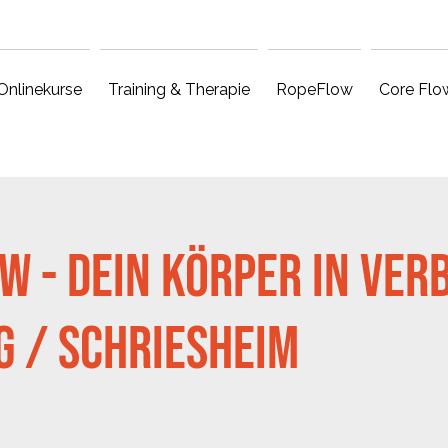
Onlinekurse
Training & Therapie
RopeFlow
Core Flo
ow - Dein Körper in Ver
 / Schriesheim