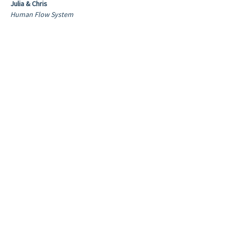
Julia & Chris
Human Flow System
Diese Veranstaltung teilen
Bereiche
Sonstiges
Social
Shop
Impressum
Workshops
Datenschutz
Rope Flow Ausbildung
Wiederrufsrecht
Rope Flow Einstieg 1:1
AGB
Zahlung und Versand
Onlinekurse
Rope Flow Seile