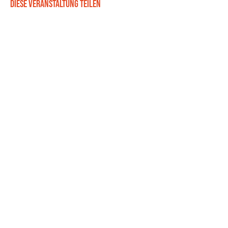
Diese Veranstaltung teilen
Bereiche
Sonstiges
Social
Shop
Impressum
Workshops
Datenschutz
Rope Flow Ausbildung
Wiederrufsrecht
Rope Flow Einstieg 1:1
AGB
Zahlung und Versand
Onlinekurse
Rope Flow Seile
Was ist Core Flow
Blog
Was ist Rope Flow