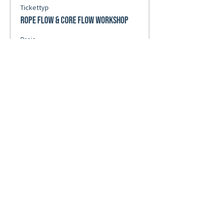
Tickettyp
Rope Flow & Core Flow Workshop
Preis
Von 69,00 € bis 99,00 €
Einsteiger | 2 Std.
69,00 €
Anzahl
Vertiefung | 2 Std.
69,00 €
Anzahl