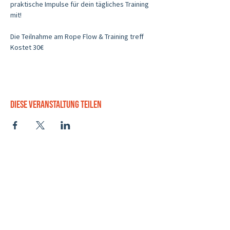
praktische Impulse für dein tägliches Training 
mit!
Die Teilnahme am Rope Flow & Training treff 
Kostet 30€
Diese Veranstaltung teilen
Bereiche
Sonstiges
Social
Shop
Impressum
Workshops
Datenschutz
Rope Flow Ausbildung
Wiederrufsrecht
Rope Flow Einstieg 1:1
AGB