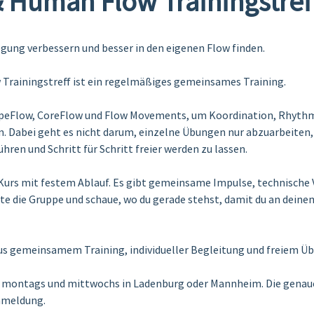
 Human Flow Trainingstref
ung verbessern und besser in den eigenen Flow finden.
rainingstreff ist ein regelmäßiges gemeinsames Training.
peFlow, CoreFlow und Flow Movements, um Koordination, Rhythmu
n. Dabei geht es nicht darum, einzelne Übungen nur abzuarbeiten
hren und Schritt für Schritt freier werden zu lassen.
r Kurs mit festem Ablauf. Es gibt gemeinsame Impulse, technische
eite die Gruppe und schaue, wo du gerade stehst, damit du an deine
us gemeinsamem Training, individueller Begleitung und freiem Üb
st montags und mittwochs in Ladenburg oder Mannheim. Die genau
nmeldung.