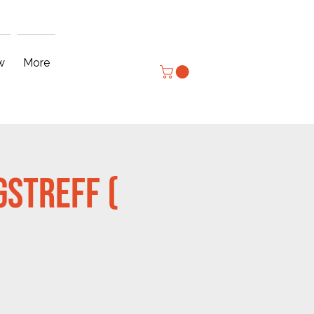
Anmelden
w
More
streff (