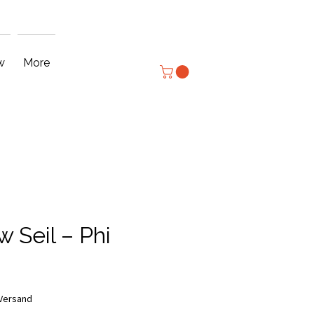
Anmelden
w
More
 Seil – Phi
is
 Versand