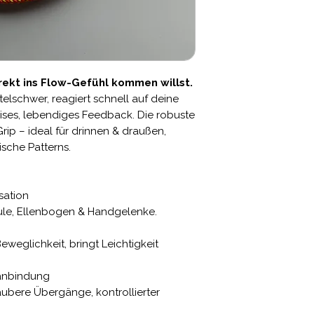
Berechnung der deu
Der Versand gilt als
Bei der Einfuhr in 
Abgaben (z. B. Schw
die vom Empfänger z
irekt ins Flow-Gefühl kommen willst.
ittelschwer, reagiert schnell auf deine
ses, lebendiges Feedback. Die robuste
ip – ideal für drinnen & draußen,
ische Patterns.
sation
äule, Ellenbogen & Handgelenke.
weglichkeit, bringt Leichtigkeit
anbindung
bere Übergänge, kontrollierter