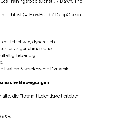
olles Trainingsrope suchst (→ Dawn, The
ck möchtest (→ FlowBraid / DeepOcean
bis mittelschwer, dynamisch
tur für angenehmen Grip
uffällig, lebendig
nd
obilisation & spielerische Dynamik
dynamische Bewegungen
r alle, die Flow mit Leichtigkeit erleben
6,85 €