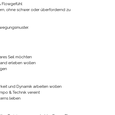
 Flowgefühl
nern, ohne schwer oder überfordernd zu
Bewegungsmuster.
bares Seil möchten
wand erleben wollen
ögen
erkeit und Dynamik arbeiten wollen
mpo & Technik vereint
terns lieben