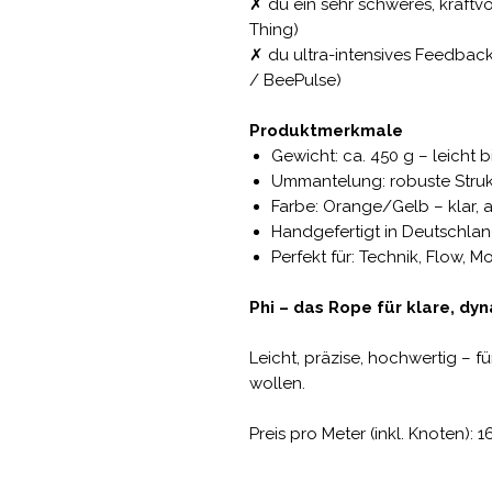
✗ du ein sehr schweres, kraftv
Thing)
✗ du ultra-intensives Feedba
/ BeePulse)
Produktmerkmale
Gewicht: ca. 450 g – leicht 
Ummantelung: robuste Struk
Farbe: Orange/Gelb – klar, a
Handgefertigt in Deutschla
Perfekt für: Technik, Flow, M
Phi – das Rope für klare, 
Leicht, präzise, hochwertig – fü
wollen.
Preis pro Meter (inkl. Knoten): 1