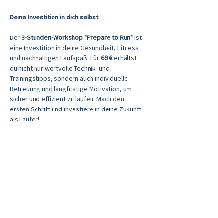
Deine Investition in dich selbst
Der 
3-Stunden-Workshop "Prepare to Run"
 ist 
eine Investition in deine Gesundheit, Fitness 
und nachhaltigen Laufspaß. Für 
69 €
 erhältst 
du nicht nur wertvolle Technik- und 
Trainingstipps, sondern auch individuelle 
Betreuung und langfristige Motivation, um 
sicher und effizient zu laufen. Mach den 
ersten Schritt und investiere in deine Zukunft 
als Läufer!
Für eine verbindliche Anmeldung nehmen Sie 
bitte direkt Kontakt mit mir auf und sichern 
Sie sich Ihren Platz im Workshop – starten Sie 
jetzt Ihren erfolgreichen Laufbeginn!