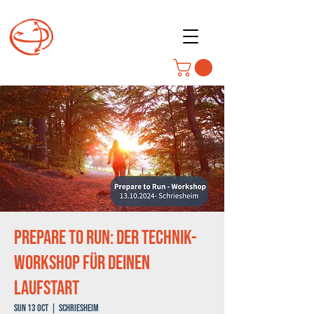
Prepare to Run: Der Technik-
Workshop für deinen
Laufstart
Sun 13 Oct
  |  
Schriesheim