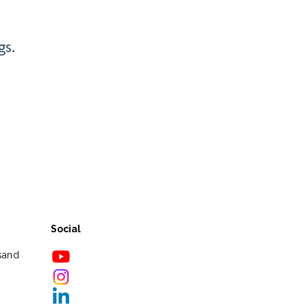
gs.
Social
sand