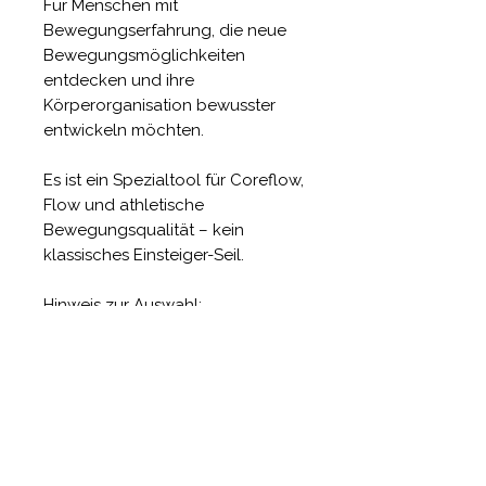
Für Menschen mit
Bewegungserfahrung, die neue
Bewegungsmöglichkeiten
entdecken und ihre
Körperorganisation bewusster
entwickeln möchten.
Es ist ein Spezialtool für Coreflow,
Flow und athletische
Bewegungsqualität – kein
klassisches Einsteiger-Seil.
Hinweis zur Auswahl:
Blau ist minimal schwerer als Gelb
und gibt dadurch etwas mehr
Feedback in der Bewegung. Gelb
fühlt sich entsprechend etwas
leichter an.