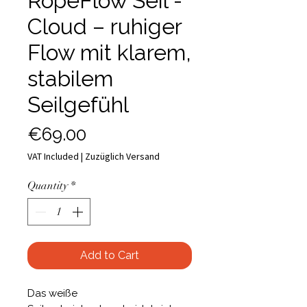
RopeFlow Seil -
Cloud – ruhiger
Flow mit klarem,
stabilem
Seilgefühl
Price
€69.00
VAT Included
|
Zuzüglich Versand
Quantity
*
Add to Cart
Das weiße