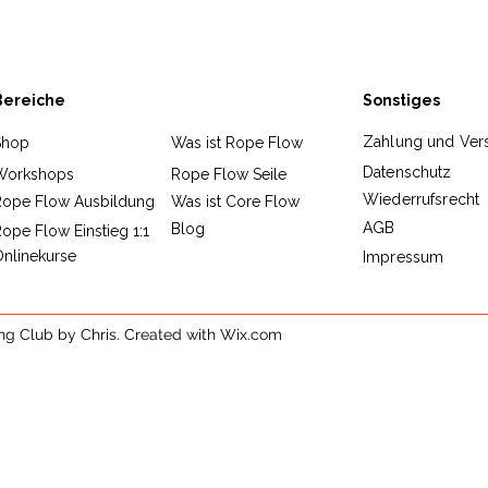
Bereiche
Sonstiges
Zahlung und Ver
Shop
Was ist Rope Flow
Datenschutz
Workshops
Rope Flow Seile
Wiederrufsrecht
Rope Flow Ausbildung
Was ist Core Flow
AGB
Blog
ope Flow Einstieg 1:1
nlinekurse
Impressum
ing Club by Chris. Created with Wix.com