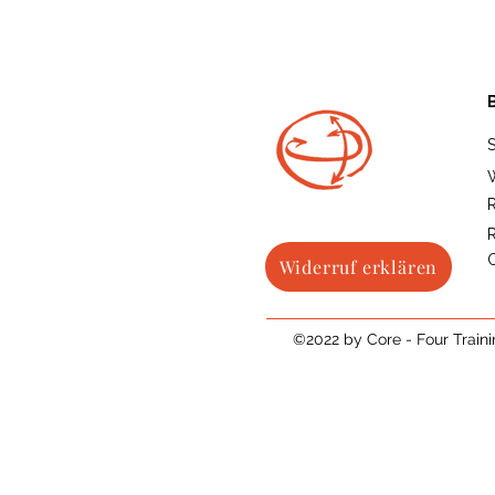
R
O
Widerruf erklären
©2022 by Core - Four Train